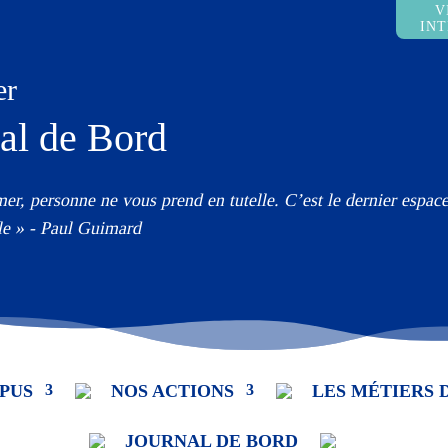
V
IN
er
al de Bord
mer, personne ne vous prend en tutelle. C’est le dernier espa
le » - Paul Guimard
PUS
NOS ACTIONS
LES MÉTIERS 
JOURNAL DE BORD