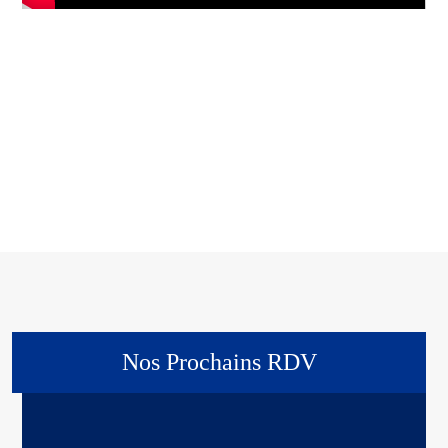
Découverte et Sensibilisation
Orientation, Formation, Métiers
Équipements numériques de pointe
Nos Prochains RDV