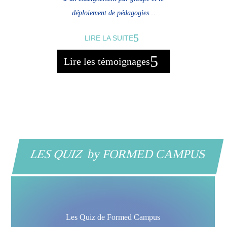
déploiement de pédagogies…
LIRE LA SUITE
Lire les témoignages
LES QUIZ
by FORMED CAMPUS
Les Quiz de Formed Campus