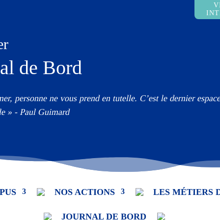
V
IN
er
al de Bord
mer, personne ne vous prend en tutelle. C’est le dernier espa
le » - Paul Guimard
PUS
NOS ACTIONS
LES MÉTIERS 
JOURNAL DE BORD