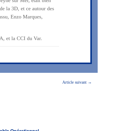
eyne sur Mer, était bien
 de la 3D, et ce autour des
oussu, Enzo Marques,
, et la CCI du Var.
Article suivant
→